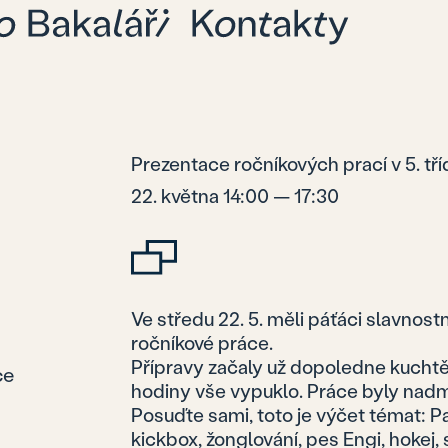
Prezentace ročníkových prací v 5. tř
22. května 14:00 — 17:30
Ve středu 22. 5. měli páťáci slavnost
ročníkové práce.
Přípravy začaly už dopoledne kuchtě
ce
hodiny vše vypuklo. Práce byly nadmí
Posuďte sami, toto je výčet témat: P
kickbox, žonglování, pes Engi, hokej, 