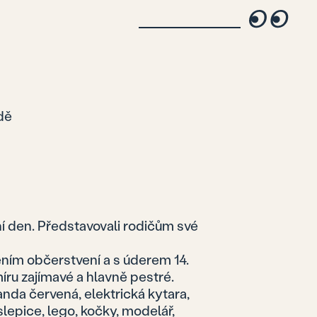
ídě
ní den. Představovali rodičům své
ním občerstvení a s úderem 14.
ru zajímavé a hlavně pestré.
anda červená, elektrická kytara,
slepice, lego, kočky, modelář,