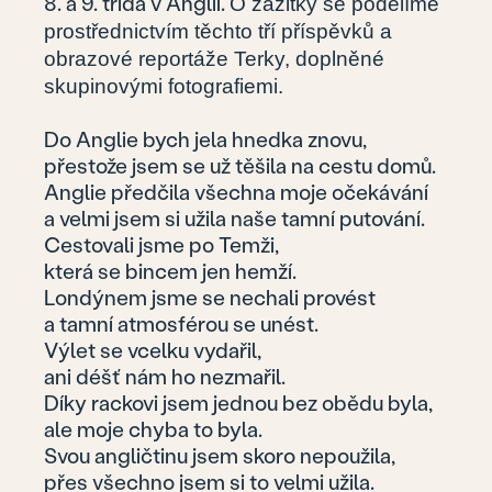
8. a 9. třída v Anglii.
O zážitky se podělíme
prostřednictvím těchto tří příspěvků a
obrazové reportáže Terky, doplněné
skupinovými fotografiemi.
Do Anglie bych jela hnedka znovu,
přestože jsem se už těšila na cestu domů.
Anglie předčila všechna moje očekávání
a velmi jsem si užila naše tamní putování.
Cestovali jsme po Temži,
která se bincem jen hemží.
Londýnem jsme se nechali provést
a tamní atmosférou se unést.
Výlet se vcelku vydařil,
ani déšť nám ho nezmařil.
Díky rackovi jsem jednou bez obědu byla,
ale moje chyba to byla.
Svou angličtinu jsem skoro nepoužila,
přes všechno jsem si to velmi užila.