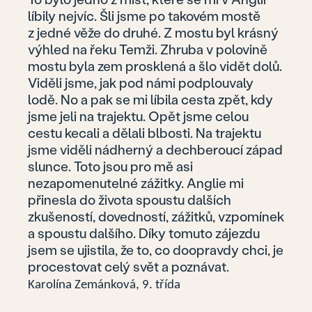
líbily nejvíc. Šli jsme po takovém mostě
z jedné věže do druhé. Z mostu byl krásný
výhled na řeku Temži. Zhruba v polovině
mostu byla zem prosklená a šlo vidět dolů.
Viděli jsme, jak pod námi podplouvaly
lodě. No a pak se mi líbila cesta zpět, kdy
jsme jeli na trajektu. Opět jsme celou
cestu kecali a dělali blbosti. Na trajektu
jsme viděli nádherný a dechberoucí západ
slunce. Toto jsou pro mě asi
nezapomenutelné zážitky. Anglie mi
přinesla do života spoustu dalších
zkušeností, dovedností, zážitků, vzpomínek
a spoustu dalšího. Díky tomuto zájezdu
jsem se ujistila, že to, co doopravdy chci, je
procestovat celý svět a poznávat.
Karolína Zemánková, 9. třída