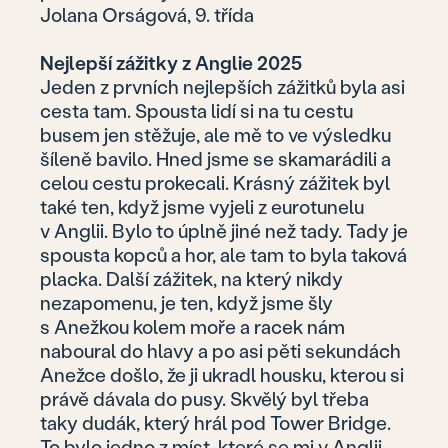
Jolana Orságová, 9. třída
Nejlepší zážitky z Anglie 2025
Jeden z prvních nejlepších zážitků byla asi
cesta tam. Spousta lidí si na tu cestu
busem jen stěžuje, ale mě to ve výsledku
šíleně bavilo. Hned jsme se skamarádili a
celou cestu prokecali. Krásný zážitek byl
také ten, když jsme vyjeli z eurotunelu
v Anglii. Bylo to úplně jiné než tady. Tady je
spousta kopců a hor, ale tam to byla taková
placka. Další zážitek, na který nikdy
nezapomenu, je ten, když jsme šly
s Anežkou kolem moře a racek nám
naboural do hlavy a po asi pěti sekundách
Anežce došlo, že ji ukradl housku, kterou si
právě dávala do pusy. Skvělý byl třeba
taky dudák, který hrál pod Tower Bridge.
To bylo jedno z míst, které se mi v Anglii