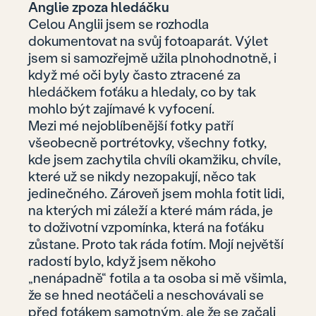
Anglie zpoza hledáčku
Celou Anglii jsem se rozhodla
dokumentovat na svůj fotoaparát. Výlet
jsem si samozřejmě užila plnohodnotně, i
když mé oči byly často ztracené za
hledáčkem foťáku a hledaly, co by tak
mohlo být zajímavé k vyfocení.
Mezi mé nejoblíbenější fotky patří
všeobecně portrétovky, všechny fotky,
kde jsem zachytila chvíli okamžiku, chvíle,
které už se nikdy nezopakují, něco tak
jedinečného. Zároveň jsem mohla fotit lidi,
na kterých mi záleží a které mám ráda, je
to doživotní vzpomínka, která na foťáku
zůstane. Proto tak ráda fotím. Mojí největší
radostí bylo, když jsem někoho
„nenápadně“ fotila a ta osoba si mě všimla,
že se hned neotáčeli a neschovávali se
před fotákem samotným, ale že se začali