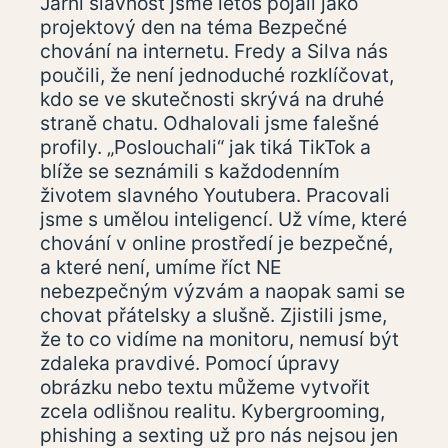
Jarní slavnost jsme letos pojali jako
projektový den na téma Bezpečné
chování na internetu. Fredy a Silva nás
poučili, že není jednoduché rozklíčovat,
kdo se ve skutečnosti skrývá na druhé
straně chatu. Odhalovali jsme falešné
profily. „Poslouchali“ jak tiká TikTok a
blíže se seznámili s každodenním
životem slavného Youtubera. Pracovali
jsme s umělou inteligencí. Už víme, které
chování v online prostředí je bezpečné,
a které není, umíme říct NE
nebezpečným výzvám a naopak sami se
chovat přátelsky a slušně. Zjistili jsme,
že to co vidíme na monitoru, nemusí být
zdaleka pravdivé. Pomocí úpravy
obrázku nebo textu můžeme vytvořit
zcela odlišnou realitu. Kybergrooming,
phishing a sexting už pro nás nejsou jen