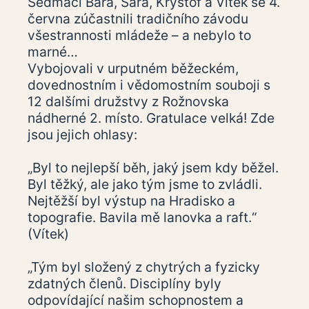
Sedmáci Bára, Sára, Kryštof a Vítek se 4.
června zúčastnili tradičního závodu
všestrannosti mládeže – a nebylo to
marné…
Vybojovali v urputném běžeckém,
dovednostním i vědomostním souboji s
12 dalšími družstvy z Rožnovska
nádherné 2. místo. Gratulace velká! Zde
jsou jejich ohlasy:
„Byl to nejlepší běh, jaký jsem kdy běžel.
Byl těžký, ale jako tým jsme to zvládli.
Nejtěžší byl výstup na Hradisko a
topografie. Bavila mě lanovka a raft.“
(Vítek)
„Tým byl složený z chytrých a fyzicky
zdatných členů. Disciplíny byly
odpovídající našim schopnostem a