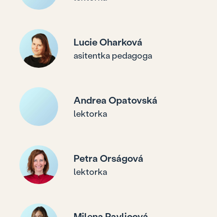
Lucie Oharková
asitentka pedagoga
Andrea Opatovská
lektorka
Petra Orságová
lektorka
Milena Pavlicová