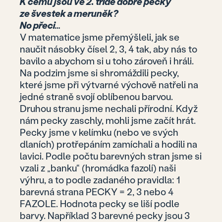
K čemu jsou ve 2. třídě dobré pecky
ze švestek a meruněk?
No přeci…
V matematice jsme přemýšleli, jak se
naučit násobky čísel 2, 3, 4 tak, aby nás to
bavilo a abychom si u toho zároveň i hráli.
Na podzim jsme si shromáždili pecky,
které jsme při výtvarné výchově natřeli na
jedné straně svojí oblíbenou barvou.
Druhou stranu jsme nechali přírodní. Když
nám pecky zaschly, mohli jsme začít hrát.
Pecky jsme v kelímku (nebo ve svých
dlaních) protřepáním zamíchali a hodili na
lavici. Podle počtu barevných stran jsme si
vzali z „banku“ (hromádka fazolí) naši
výhru, a to podle zadaného pravidla: 1
barevná strana PECKY = 2, 3 nebo 4
FAZOLE. Hodnota pecky se liší podle
barvy. Například 3 barevné pecky jsou 3