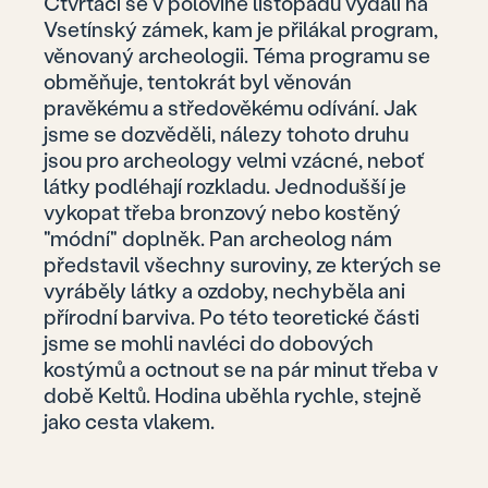
Čtvrťáci se v polovině listopadu vydali na
Vsetínský zámek, kam je přilákal program,
věnovaný archeologii. Téma programu se
obměňuje, tentokrát byl věnován
pravěkému a středověkému odívání. Jak
jsme se dozvěděli, nálezy tohoto druhu
jsou pro archeology velmi vzácné, neboť
látky podléhají rozkladu. Jednodušší je
vykopat třeba bronzový nebo kostěný
"módní" doplněk. Pan archeolog nám
představil všechny suroviny, ze kterých se
vyráběly látky a ozdoby, nechyběla ani
přírodní barviva. Po této teoretické části
jsme se mohli navléci do dobových
kostýmů a octnout se na pár minut třeba v
době Keltů. Hodina uběhla rychle, stejně
jako cesta vlakem.