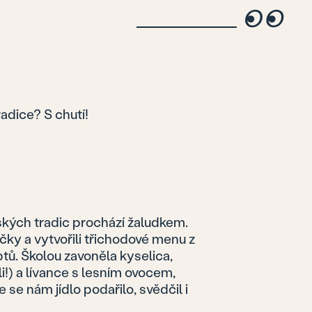
radice? S chutí!
ských tradic prochází žaludkem.
ky a vytvořili třichodové menu z
tů. Školou zavoněla kyselica,
li!) a lívance s lesním ovocem,
e se nám jídlo podařilo, svědčil i