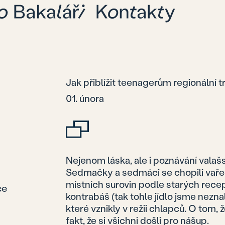
Jak přiblížit teenagerům regionální t
01. února
Nejenom láska, ale i poznávání valaš
Sedmačky a sedmáci se chopili vařeč
místních surovin podle starých recep
ce
kontrabáš (tak tohle jídlo jsme nezna
které vznikly v režii chlapců. O tom, ž
fakt, že si všichni došli pro nášup.